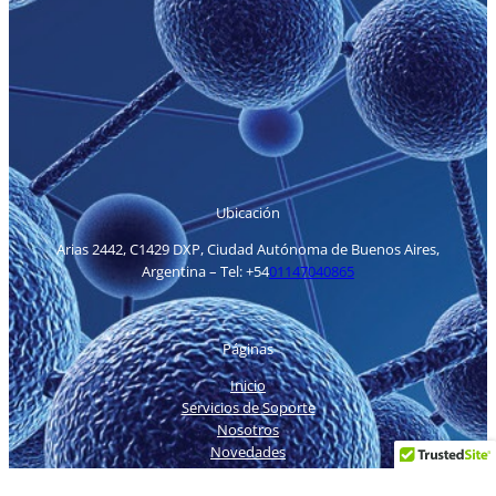
Ubicación
Arias 2442, C1429 DXP, Ciudad Autónoma de Buenos Aires,
Argentina – Tel: +54
01147040865
Páginas
Inicio
Servicios de Soporte
Nosotros
Novedades
Contacto