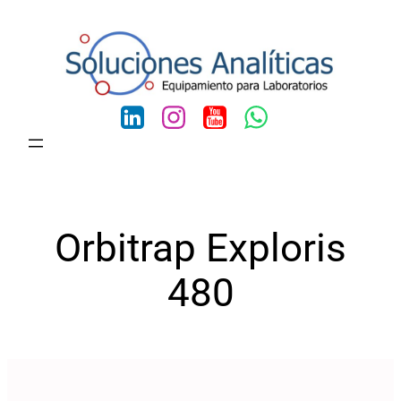
Saltar
al
contenido
Orbitrap Exploris
480