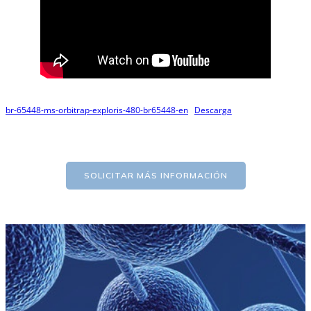
br-65448-ms-orbitrap-exploris-480-br65448-en
Descarga
SOLICITAR MÁS INFORMACIÓN