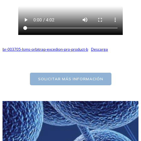
br-003705-lsms-orbitrap-excedion-pro-product-b
Descarga
SOLICITAR MÁS INFORMACIÓN