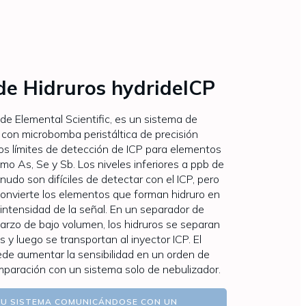
de Hidruros hydrideICP
de Elemental Scientific, es un sistema de
 con microbomba peristáltica de precisión
los límites de detección de ICP para elementos
o As, Se y Sb. Los niveles inferiores a ppb de
udo son difíciles de detectar con el ICP, pero
convierte los elementos que forman hidruro en
intensidad de la señal. En un separador de
uarzo de bajo volumen, los hidruros se separan
s y luego se transportan al inyector ICP. El
de aumentar la sensibilidad en un orden de
paración con un sistema solo de nebulizador.
SU SISTEMA COMUNICÁNDOSE CON UN