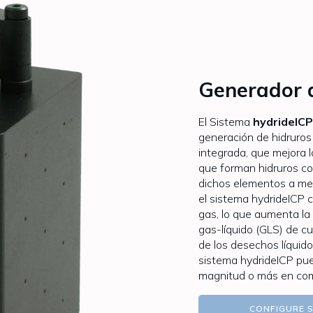
Generador 
El Sistema
hydrideICP
generación de hidruros
integrada, que mejora 
que forman hidruros com
dichos elementos a men
el sistema hydrideICP 
gas, lo que aumenta la 
gas-líquido (GLS) de c
de los desechos líquido
sistema hydrideICP pue
magnitud o más en com
CONFIGURE 