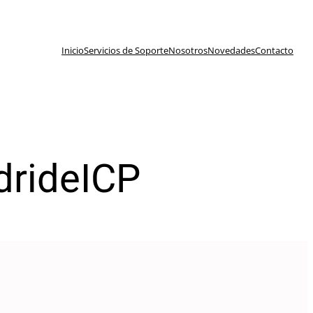
Inicio
Servicios de Soporte
Nosotros
Novedades
Contacto
drideICP