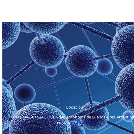
Ubicación
Arias 2442, C1429 DXP, Ciudad Autónoma de Buenos Aires, Argentina
Tel: +54
01147040865